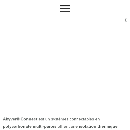
AkyVer®
Connect
Akyver
®
Connect
est un systèmes connectables en
polycarbonate multi-parois
offrant une
isolation thermique