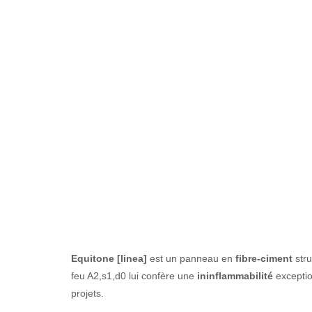
Equitone [line
Equitone [linea]
est un panneau en
fibre-ciment
stru
feu A2,s1,d0 lui confère une
ininflammabilité
exceptio
projets.