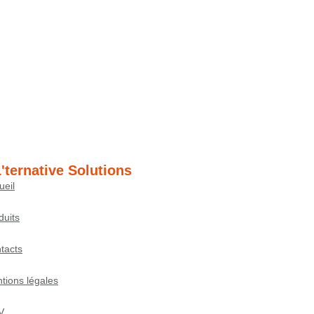
'ternative Solutions
ueil
duits
tacts
tions légales
V