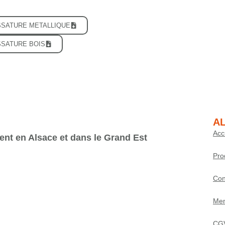
OSSATURE METALLIQUE
SSATURE BOIS
AL
Acc
ent en Alsace et dans le Grand Est
Pro
Con
Men
CG