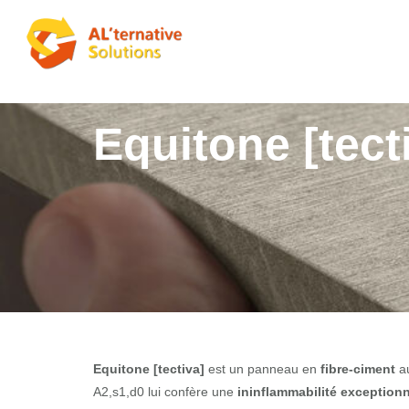
Equitone [tect
Equitone [tectiva]
est un panneau en
fibre-ciment
au
A2,s1,d0 lui confère une
ininflammabilité exceptionn