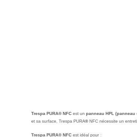
Trespa PURA
Trespa PURA
®
NFC
est un
panneau HPL (panneau st
et sa surface, Trespa PURA
®
NFC nécessite un entre
Trespa PURA
®
NFC
est idéal pour :