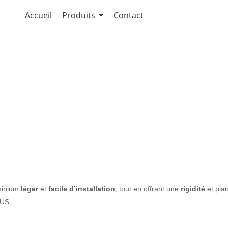
Accueil
Produits
Contact
 PLUS
minium
léger
et
facile d’installation
, tout en offrant une
rigidité
et pla
US.