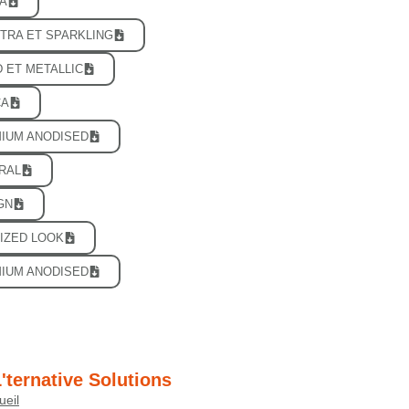
A
TRA ET SPARKLING
 ET METALLIC
CA
IUM ANODISED
RAL
GN
IZED LOOK
IUM ANODISED
'ternative Solutions
ueil